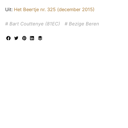
Uit:
Het Beertje nr. 325 (december 2015)
Bart Couttenye (81EC)
Bezige Beren
DIT IS DE OFFICIËLE WEBSITE VAN DE OUD-LEERLINGENBOND VAN
HET SINT-JAN BERCHMANSCOLLEGE TE WESTMALLE, OPGERICHT OP
1 SEPTEMBER 1962. BESTUURDERS ZIJN JAN VERBRUGGEN, DIRK
KNAEPKENS, MATHIAS VAN AKEN. LEES HIER
ONZE
PRIVACYVERKLARING
.