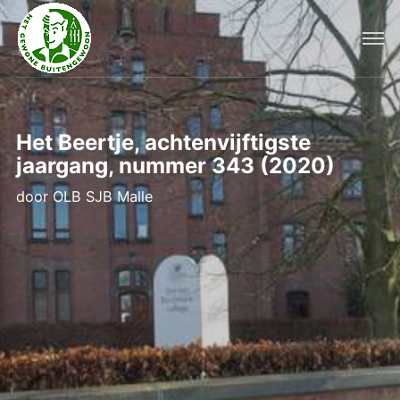
Het Beertje, achtenvijftigste
jaargang, nummer 343 (2020)
door
OLB SJB Malle