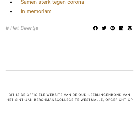
Samen sterk tegen corona
In memoriam
Het Beertje
DIT IS DE OFFICIËLE WEBSITE VAN DE OUD-LEERLINGENBOND VAN
HET SINT-JAN BERCHMANSCOLLEGE TE WESTMALLE, OPGERICHT OP
1 SEPTEMBER 1962. BESTUURDERS ZIJN JAN VERBRUGGEN, DIRK
KNAEPKENS, MATHIAS VAN AKEN. LEES HIER
ONZE
PRIVACYVERKLARING
.
DEZE WEBSITE MAAKT GEEN GEBRUIK VAN COOKIES.