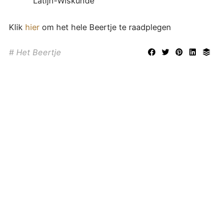
Latijn-Wiskunde
Klik
hier
om het hele Beertje te raadplegen
Het Beertje
DIT IS DE OFFICIËLE WEBSITE VAN DE OUD-LEERLINGENBOND VAN
HET SINT-JAN BERCHMANSCOLLEGE TE WESTMALLE, OPGERICHT OP
1 SEPTEMBER 1962. BESTUURDERS ZIJN JAN VERBRUGGEN, DIRK
KNAEPKENS, MATHIAS VAN AKEN. LEES HIER
ONZE
PRIVACYVERKLARING
.
DEZE WEBSITE MAAKT GEEN GEBRUIK VAN COOKIES.