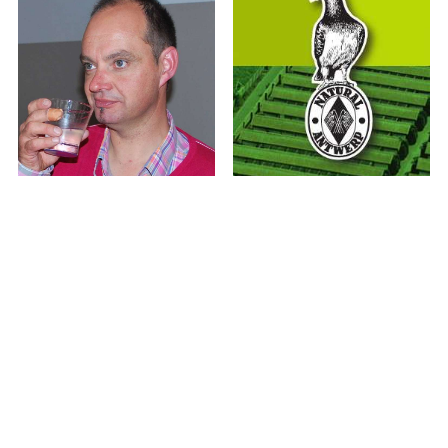
Als korte wedstrijdafstanden gelden 100 tot 300
kilometer, midfond van 300 tot 600 km. De langste
courante wedstrijd is Barcelona, voor Belgische
reisduiven zo'n 1200km in vogelvlucht. Duiven doen
doorgaans 2 dagen over deze afstand, hoewel het
met goede weersomstandigheden soms ook op één
dag kan. Duiven kunnen over zee vliegen, op