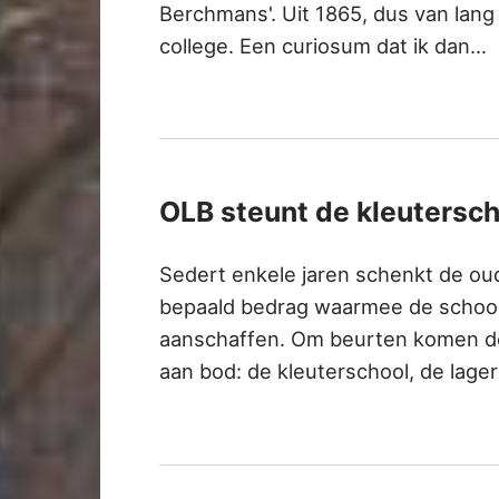
Berchmans'. Uit 1865, dus van lan
college. Een curiosum dat ik dan…
OLB steunt de kleutersc
Sedert enkele jaren schenkt de oud
bepaald bedrag waarmee de school 
aanschaffen. Om beurten komen de 
aan bod: de kleuterschool, de lage